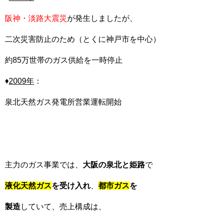
阪神・淡路大震災
が発生しましたが、
二次災害防止のため（とくに神戸市を中心）
約85万世帯のガス供給を一時停止
♦
2009
年
：
泉北天然ガス発電所営業運転開始
主力のガス事業では、
大阪の泉北と姫路
で
液化天然ガス
を受け入れ
、
都市ガス
を
製造
していて、売上構成は、