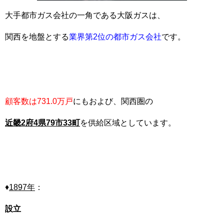
大手都市ガス会社の一角である大阪ガスは、
関西を地盤とする
業界第2位の都市ガス会社
です。
顧客数は731.0万戸
にもおよび、関西圏の
近畿
2
府
4
県
79
市
33
町
を供給区域としています。
♦
1897
年
：
設立