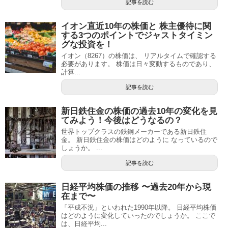
記事を読む
イオン直近10年の株価と 株主優待に関
する3つのポイントでジャストタイミン
グな投資を！
イオン（8267）の株価は、 リアルタイムで確認する
必要があります。 株価は日々変動するものであり、
計算...
記事を読む
新日鉄住金の株価の過去10年の変化を見
てみよう！今後はどうなるの？
世界トップクラスの鉄鋼メーカーである新日鉄住
金。 新日鉄住金の株価はどのように なっているので
しょうか。 ...
記事を読む
日経平均株価の推移 〜過去20年から現
在まで〜
「平成不況」といわれた1990年以降。 日経平均株価
はどのように変化していったのでしょうか。 ここで
は、日経平均...