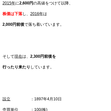
2015
年
に
2,600円
の高値をつけて以降、
株価は下落
し、
2016年
は
2,000
円前後
で落ち着いています。
そして
現在
は、
2,300
円前後を
行ったり来たり
しています。
設立
：1897年4月10日
売買単位
：100(株)