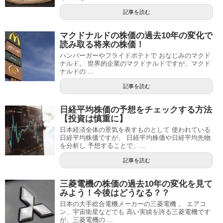
記事を読む
マクドナルドの株価の過去10年の変化で
読み取る将来の株価！
ハンバーガーやフライドポテトで おなじみのマクド
ナルド。 世界的企業のマクドナルドですが、マクド
ナルドの ...
記事を読む
日経平均株価の予想をチェックする方法
【投資は慎重に】
日本経済全体の景気を表すものとして 使われている
日経平均株価ですが、 日経平均株価や日経平均先物
を分析し 予想することで、...
記事を読む
三菱電機の株価の過去10年の変化を見て
みよう！今後はどうなる？？
日本の大手総合電機メーカーの三菱電機 。 エアコ
ン、宇宙衛星などでも 高い実績を誇る三菱電機です
が、三菱電機の ...